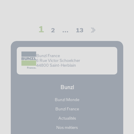
1
2
…
13
Bunzl France
6 Rue Victor Schoelcher
44800 Saint-Herblain
Bunzl
Bunzl Monde
Bunzl France
Actualités
Nos métiers