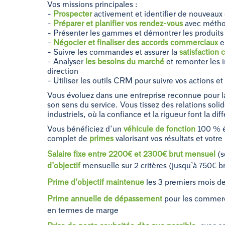
Vos missions principales :
–
Prospecter
activement et identifier de nouveaux
–
Préparer et planifier vos rendez-vous
avec méth
– Présenter les gammes et démontrer les produits s
–
Négocier et finaliser des accords commerciaux
e
– Suivre les commandes et assurer la
satisfaction 
– Analyser
les besoins du marché
et remonter les i
direction
– Utiliser les outils CRM pour suivre vos actions et
Vous évoluez dans une entreprise reconnue pour la
son sens du service. Vous tissez des relations soli
industriels, où la confiance et la rigueur font la dif
Vous bénéficiez d’un
véhicule de fonction
100 % é
complet de
primes
valorisant vos résultats et votre
Salaire fixe entre 2200€ et 2300€ brut mensuel
(s
d’objectif
mensuelle sur 2 critères (jusqu’à 750€ 
Prime d’objectif maintenue
les 3 premiers mois 
Prime annuelle de dépassement
pour les commerc
en termes de marge