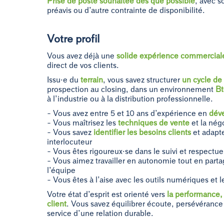
Prise de poste souhaitée dès que possible
, avec s
préavis ou d’autre contrainte de disponibilité.
Votre profil
Vous avez déjà une
solide expérience commercia
direct de vos clients.
Issu·e du
terrain
, vous savez structurer
un cycle de
prospection au closing, dans un environnement
B
à l’industrie ou à la distribution professionnelle.
– Vous avez entre 5 et 10 ans d’expérience en
dév
– Vous maîtrisez les
techniques de vente
et la nég
– Vous savez
identifier les besoins clients
et adapt
interlocuteur
– Vous êtes rigoureux·se dans le suivi et respect
– Vous aimez travailler en autonomie tout en part
l’équipe
– Vous êtes à l’aise avec les outils numériques et 
Votre état d’esprit est orienté vers
la performance, l
client
. Vous savez équilibrer écoute, persévérance
service d’une relation durable.