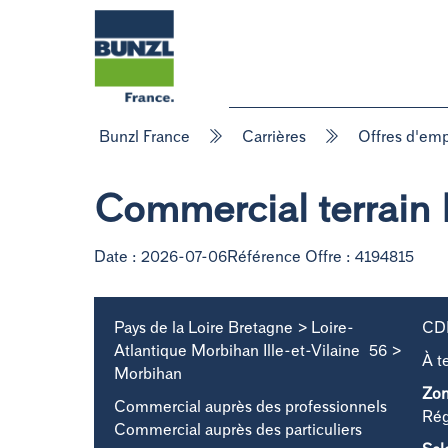
Skip
to
content
Bunzl France
Carrières
Offres d'emp
Commercial terrain 
Date :
2026-07-06
Référence Offre :
4194815
Pays de la Loire Bretagne >
Loire-
CD
Atlantique Morbihan Ille-et-Vilaine
56 >
À t
Morbihan
Zon
Commercial auprès des professionnels
Rég
Commercial auprès des particuliers