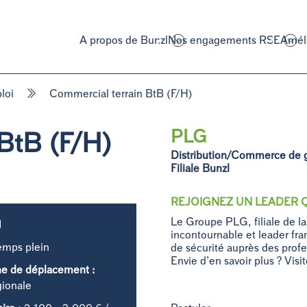
A propos de Bunzl
Nos engagements RSE
Améli
loi
Commercial terrain BtB (F/H)
PLG
BtB (F/H)
Distribution/Commerce de 
Filiale Bunzl
REJOIGNEZ UN LEADER QU
Le Groupe PLG, filiale de la
I
incontournable et leader fran
emps plein
de sécurité auprès des profe
Envie d’en savoir plus ? Vis
e de déplacement :
ionale