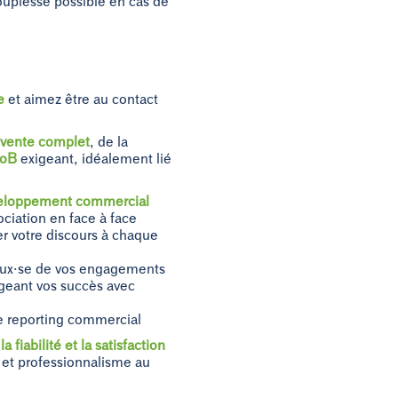
ouplesse possible en cas de
le
et aimez être au contact
 vente complet
, de la
toB
exigeant, idéalement lié
eloppement commercial
ociation en face à face
er votre discours à chaque
ueux·se de vos engagements
ageant vos succès avec
le reporting commercial
a fiabilité et la satisfaction
 et professionnalisme au