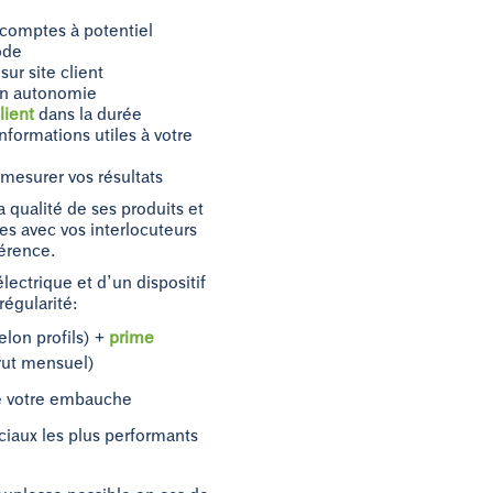
 comptes à potentiel
ode
ur site client
n autonomie
client
dans la durée
nformations utiles à votre
 mesurer vos résultats
 qualité de ses produits et
des avec vos interlocuteurs
férence.
lectrique et d’un dispositif
 régularité:
elon profils) +
prime
brut mensuel)
de votre embauche
iaux les plus performants