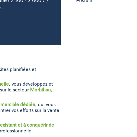
aire :
2 100 - 3 000 € /
Postuler
s
sites planifiées et
nelle
, vous développez et
s
sur le secteur
Morbihan,
mmerciale dédiée
, qui vous
ntrer vos efforts sur la vente
existant et à conquérir de
 professionnelle.