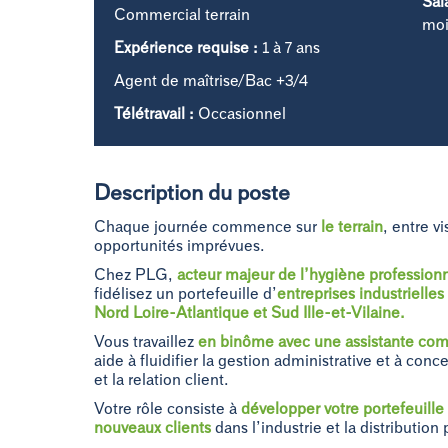
Sal
Commercial terrain
moi
Expérience requise :
1 à 7 ans
Agent de maîtrise/Bac +3/4
Télétravail :
Occasionnel
Description du poste
Chaque journée commence sur
le terrain
, entre vi
opportunités imprévues.
Chez PLG,
acteur majeur de l’hygiène profession
fidélisez un portefeuille d’
entreprises industrielle
Nord Loire-Atlantique et Sud Ille-et-Vilaine.
Vous travaillez
en binôme avec une assistante co
aide à fluidifier la gestion administrative et à conce
et la relation client.
Votre rôle consiste à
développer votre portefeuille 
nouveaux clients
dans l’industrie et la distribution