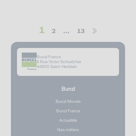
1
2
…
13
Bunzl France
6 Rue Victor Schoelcher
44800 Saint-Herblain
Bunzl
Bunzl Monde
Bunzl France
Actualités
Nos métiers