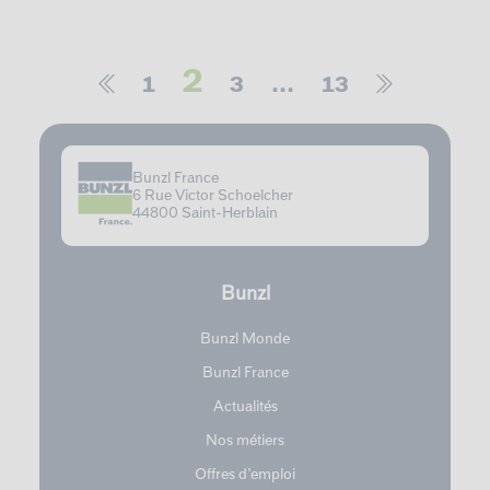
2
1
3
…
13
Bunzl France
6 Rue Victor Schoelcher
44800 Saint-Herblain
Bunzl
Bunzl Monde
Bunzl France
Actualités
Nos métiers
Offres d’emploi