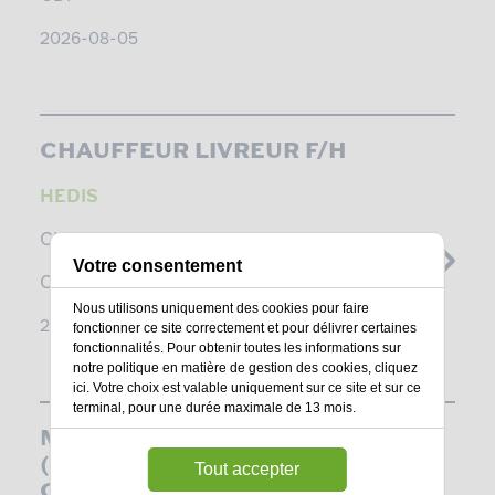
2026-08-05
CHAUFFEUR LIVREUR F/H
HEDIS
CHARTRES -
EURE-ET-LOIR
Votre consentement
CDI
Nous utilisons uniquement des cookies pour faire
2026-08-04
fonctionner ce site correctement et pour délivrer certaines
fonctionnalités. Pour obtenir toutes les informations sur
notre politique en matière de gestion des cookies,
cliquez
ici
. Votre choix est valable uniquement sur ce site et sur ce
terminal, pour une durée maximale de 13 mois.
MANAGER COMMERCIAL
(RESPONSABLE
Tout accepter
COMMERCIAL)